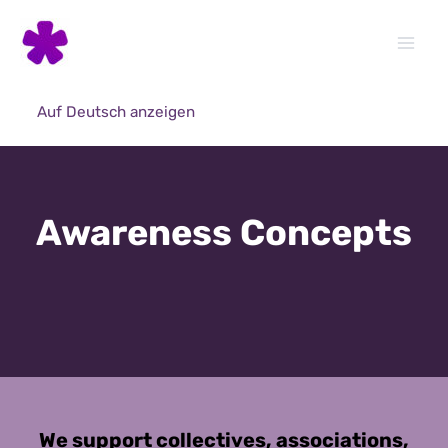
Skip
to
content
Auf Deutsch anzeigen
Awareness Concepts
We support collectives, associations,