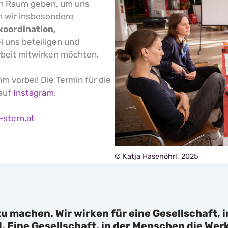
en Raum geben, um uns
n wir insbesondere
koordination,
i uns beteiligen und
beit mitwirken möchten.
m vorbei! Die Termin für die
 auf
Instagram
.
-stern.at
© Katja Hasenöhrl, 2025
g zu machen. Wir wirken für eine Gesellschaft,
d. Eine Gesellschaft, in der Menschen die W