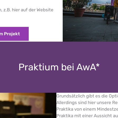
, z.B. hier auf der Website
m Projekt
Praktium bei AwA*
Grundsätzlich gibt es die Op
Allerdings sind hier unsere R
Praktika von einem Mindestz
Praktika mit einer Aussicht