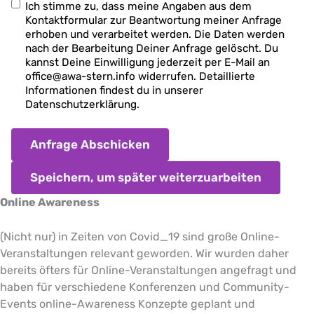
Ich
Ich stimme zu, dass meine Angaben aus dem
stimme
Kontaktformular zur Beantwortung meiner Anfrage
zu,
erhoben und verarbeitet werden. Die Daten werden
dass
nach der Bearbeitung Deiner Anfrage gelöscht. Du
meine
kannst Deine Einwilligung jederzeit per E-Mail an
Angaben
office@awa-stern.info widerrufen. Detaillierte
aus
Informationen findest du in unserer
dem
Datenschutzerklärung.
Kontaktformular
zur
Beantwortung
meiner
Anfrage
Speichern, um später weiterzuarbeiten
erhoben
Online Awareness
und
verarbeitet
werden.
(Nicht nur) in Zeiten von Covid_19 sind große Online-
Die
Veranstaltungen relevant geworden. Wir wurden daher
Daten
bereits öfters für Online-Veranstaltungen angefragt und
werden
nach
haben für verschiedene Konferenzen und Community-
der
Events online-Awareness Konzepte geplant und
Bearbeitung